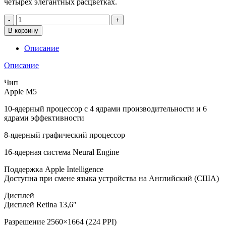
четырёх элегантных расцветках.
Количество
товара
В корзину
MacBook
Air
Описание
13"
М5
Описание
(10C
CPU,
Чип
10C
Apple M5
GPU)
10‑ядерный процессор с 4 ядрами производи­тельности и 6
16Gb/1Tb
ядрами эффективности
Темная
ночь
8‑ядерный графический процессор
(MDHF4)
16‑ядерная система Neural Engine
Поддержка Apple Intelligence
Доступна при смене языка устройства на Английский (США)
Дисплей
Дисплей Retina 13,6″
Разрешение 2560×1664 (224 PPI)