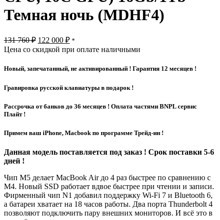
Темная ночь (MDHF4)
Первоначальная
Текущая
131 760
₽
122 000
₽
*
цена
цена:
Цена со скидкой при оплате наличными
составляла
122
131
000 ₽.
Новый, запечатанный, не активированный ! Гарантия 12 месяцев !
760 ₽.
Гравировка русской клавиатуры в подарок !
Рассрочка от банков до 36 месяцев ! Оплата частями BNPL сервис
Плайт !
Примем ваш iPhone, Macbook по программе Трейд-ин !
Данная модель поставляется под заказ ! Срок поставки 5-6
дней !
Чип M5 делает MacBook Air до 4 раз быстрее по сравнению с
M4. Новый SSD работает вдвое быстрее при чтении и записи.
Фирменный чип N1 добавил поддержку Wi‑Fi 7 и Bluetooth 6,
а батареи хватает на 18 часов работы. Два порта Thunderbolt 4
позволяют подключить пару внешних мониторов. И всё это в