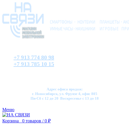
+7 913 774 80 98
+7 913 785 10 15
Адрес офиса продаж:
г. Новосибирск, ул. Фрунзе 4, офис 805
Пн-Сб с 12 до 20 Воскресенье с 13 до 18
Меню
Корзина
0
товаров
/
0
₽