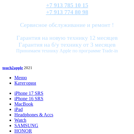
+7 913 785 10 15
+7 913 774 80 98
Сервисное обслуживание и ремонт !
Гарантия на новую технику 12 месяцев
Гарантия на б/у технику от 3 месяцев
Принимаем технику Apple по программе Trade-in
touch2apple
2021
Меню
Категории
iPhone 17 SRS
iPhone 16 SRS
MacBook
iPad
Headphones & Accs
Watch
SAMSUNG
HONOR