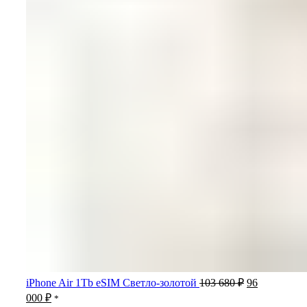
Первоначаль
iPhone Air 1Tb eSIM Светло-золотой
103 680
₽
96
цена
Текущая
000
₽
*
составляла