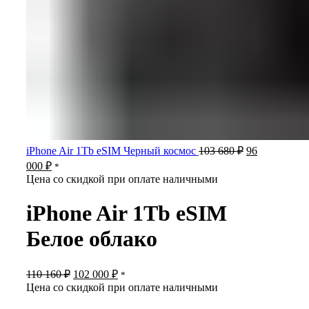
Первоначаль
iPhone Air 1Tb eSIM Черный космос
103 680
₽
96
цена
Текущая
000
₽
*
составляла
цена:
Цена со скидкой при оплате наличными
103
96
680 ₽.
000 ₽.
iPhone Air 1Tb eSIM
Белое облако
Первоначальная
Текущая
110 160
₽
102 000
₽
*
цена
цена:
Цена со скидкой при оплате наличными
составляла
102
110