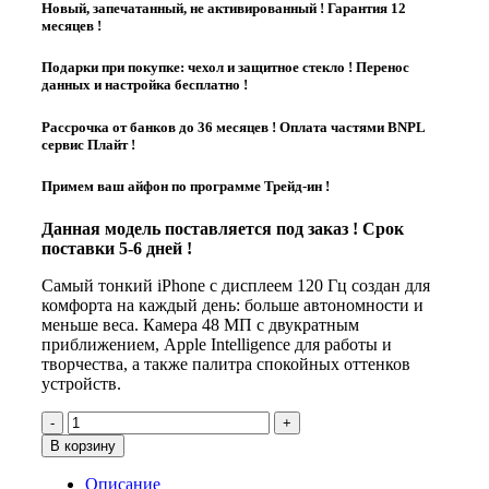
000 ₽.
Новый, запечатанный, не активированный ! Гарантия 12
160 ₽.
месяцев !
Подарки при покупке: чехол и защитное стекло ! Перенос
данных и настройка бесплатно !
Рассрочка от банков до 36 месяцев ! Оплата частями BNPL
сервис Плайт !
Примем ваш айфон по программе Трейд-ин !
Данная модель поставляется под заказ ! Срок
поставки 5-6 дней !
Самый тонкий iPhone с дисплеем 120 Гц создан для
комфорта на каждый день: больше автономности и
меньше веса. Камера 48 МП с двукратным
приближением, Apple Intelligence для работы и
творчества, а также палитра спокойных оттенков
устройств.
Количество
товара
В корзину
iPhone
Air
Описание