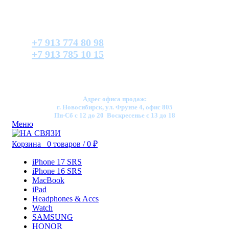
+7 913 774 80 98
+7 913 785 10 15
Адрес офиса продаж:
г. Новосибирск, ул. Фрунзе 4, офис 805
Пн-Сб с 12 до 20 Воскресенье с 13 до 18
Меню
Корзина
0
товаров
/
0
₽
iPhone 17 SRS
iPhone 16 SRS
MacBook
iPad
Headphones & Accs
Watch
SAMSUNG
HONOR