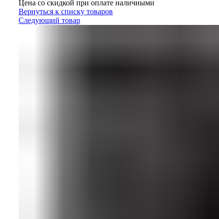
цена:
Цена со скидкой при оплате наличными
103
96
Вернуться к списку товаров
680 ₽.
000 ₽.
Следующий товар