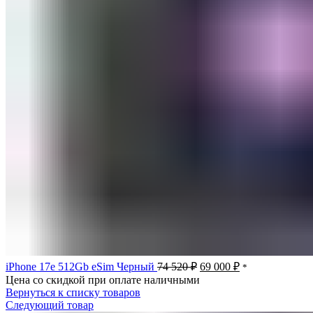
Первоначальная
Текущая
iPhone 17e 512Gb eSim Черный
74 520
₽
69 000
₽
*
цена
цена:
Цена со скидкой при оплате наличными
составляла
69
Вернуться к списку товаров
74
000 ₽.
Следующий товар