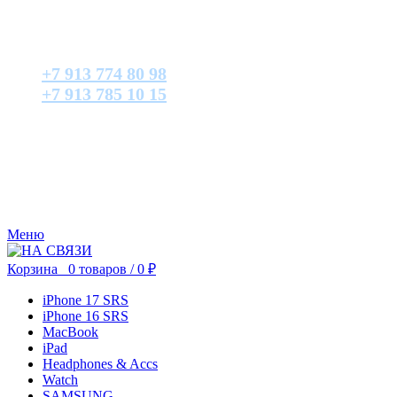
+7 913 774 80 98
+7 913 785 10 15
Меню
Корзина
0
товаров
/
0
₽
iPhone 17 SRS
iPhone 16 SRS
MacBook
iPad
Headphones & Accs
Watch
SAMSUNG