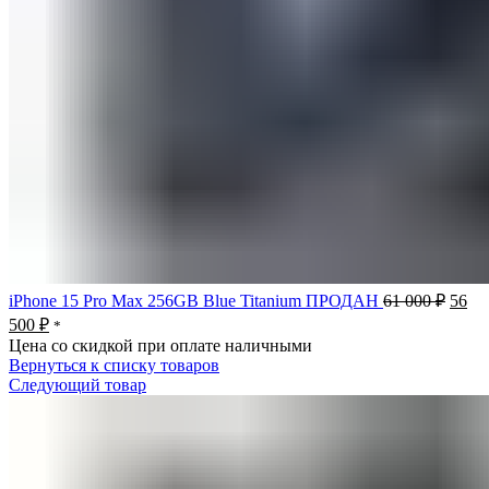
Перв
iPhone 15 Pro Max 256GB Blue Titanium ПРОДАН
61 000
₽
56
цена
Текущая
500
₽
*
соста
цена:
Цена со скидкой при оплате наличными
61
56
Вернуться к списку товаров
000 ₽
500 ₽.
Следующий товар