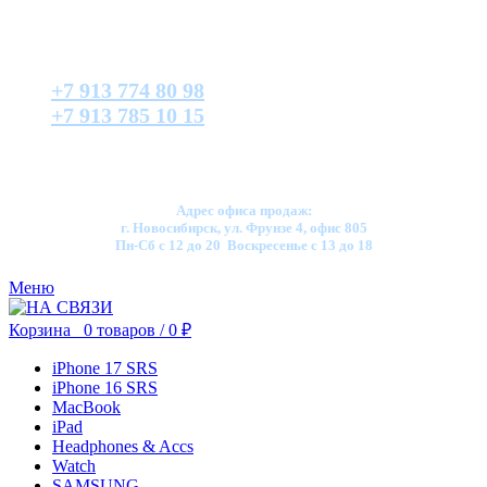
+7 913 774 80 98
+7 913 785 10 15
Адрес офиса продаж:
г. Новосибирск, ул. Фрунзе 4, офис 805
Пн-Сб с 12 до 20 Воскресенье с 13 до 18
Меню
Корзина
0
товаров
/
0
₽
iPhone 17 SRS
iPhone 16 SRS
MacBook
iPad
Headphones & Accs
Watch
SAMSUNG