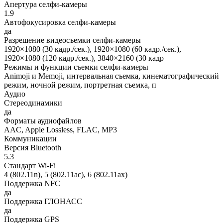
Апертура селфи-камеры
1.9
Автофокусировка селфи-камеры
да
Разрешение видеосъемки селфи-камеры
1920×1080 (30 кадр./сек.), 1920×1080 (60 кадр./сек.),
1920×1080 (120 кадр./сек.), 3840×2160 (30 кадр
Режимы и функции съемки селфи-камеры
Animoji и Memoji, интервальная съемка, кинематографический
режим, ночной режим, портретная съемка, п
Аудио
Стереодинамики
да
Форматы аудиофайлов
AAC, Apple Lossless, FLAC, MP3
Коммуникации
Версия Bluetooth
5.3
Стандарт Wi-Fi
4 (802.11n), 5 (802.11ac), 6 (802.11ax)
Поддержка NFC
да
Поддержка ГЛОНАСС
да
Поддержка GPS