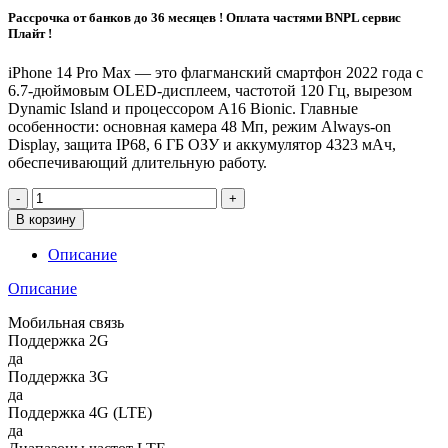
Рассрочка от банков до 36 месяцев ! Оплата частями BNPL сервис
Плайт !
iPhone 14 Pro Max — это флагманский смартфон 2022 года с
6.7-дюймовым OLED-дисплеем, частотой 120 Гц, вырезом
Dynamic Island и процессором A16 Bionic. Главные
особенности: основная камера 48 Мп, режим Always-on
Display, защита IP68, 6 ГБ ОЗУ и аккумулятор 4323 мАч,
обеспечивающий длительную работу.
Количество
товара
В корзину
iPhone
14
Описание
Pro
Max
Описание
256GB
Deep
Мобильная связь
Purple
Поддержка 2G
ПРОДАН
да
Поддержка 3G
да
Поддержка 4G (LTE)
да