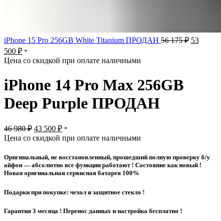
Первона
iPhone 15 Pro 256GB White Titanium ПРОДАН
56 175
₽
53
цена
Текущая
500
₽
*
составля
цена:
Цена со скидкой при оплате наличными
56
53
175 ₽.
500 ₽.
iPhone 14 Pro Max 256GB
Deep Purple ПРОДАН
Первоначальная
Текущая
46 980
₽
43 500
₽
*
цена
цена:
Цена со скидкой при оплате наличными
составляла
43
46
500 ₽.
Оригинальный, не восстановленный, прошедший полную проверку б/у
980 ₽.
айфон — а
бсолютно все функции работают ! Состояние как новый !
Новая оригинальная сервисная батарея 100%
Подарки при покупке: чехол и защитное стекло !
Гарантия 3 месяца ! Перенос данных и настройка бесплатно !