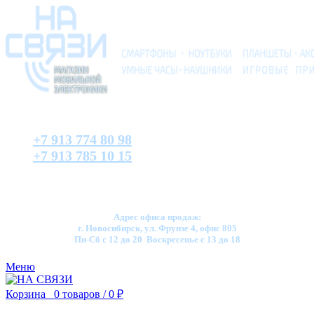
+7 913 774 80 98
+7 913 785 10 15
Адрес офиса продаж:
г. Новосибирск, ул. Фрунзе 4, офис 805
Пн-Сб с 12 до 20 Воскресенье с 13 до 18
Меню
Корзина
0
товаров
/
0
₽