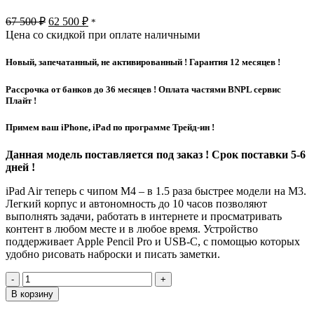
Первоначальная
Текущая
67 500
₽
62 500
₽
*
цена
цена:
Цена со скидкой при оплате наличными
составляла
62
67
500 ₽.
Новый, запечатанный, не активированный ! Гарантия 12 месяцев !
500 ₽.
Рассрочка от банков до 36 месяцев ! Оплата частями BNPL сервис
Плайт !
Примем ваш iPhone, iPad по программе Трейд-ин !
Данная модель поставляется под заказ ! Срок поставки 5-6
дней !
iPad Air теперь с чипом M4 – в 1.5 раза быстрее модели на M3.
Легкий корпус и автономность до 10 часов позволяют
выполнять задачи, работать в интернете и просматривать
контент в любом месте и в любое время. Устройство
поддерживает Apple Pencil Pro и USB-C, с помощью которых
удобно рисовать наброски и писать заметки.
Количество
товара
В корзину
iPad