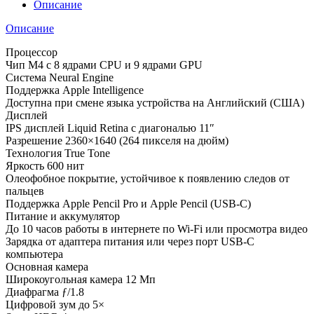
Air
Описание
2026
11"
Описание
Wi-
Fi
Процессор
128Gb
Чип M4 с 8 ядрами CPU и 9 ядрами GPU
Серый
Система Neural Engine
космос
Поддержка Apple Intelligence
Доступна при смене языка устройства на Английский (США)
Дисплей
IPS дисплей Liquid Retina с диагональю 11″
Разрешение 2360×1640 (264 пикселя на дюйм)
Технология True Tone
Яркость 600 нит
Олеофобное покрытие, устойчивое к появлению следов от
пальцев
Поддержка Apple Pencil Pro и Apple Pencil (USB-C)
Питание и аккумулятор
До 10 часов работы в интернете по Wi‑Fi или просмотра видео
Зарядка от адаптера питания или через порт USB‑C
компьютера
Основная камера
Широкоугольная камера 12 Мп
Диафрагма ƒ/1.8
Цифровой зум до 5×