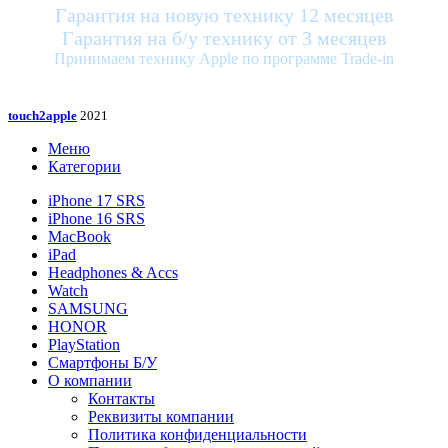
Гарантия на новую технику 12 месяцев
Гарантия на б/у технику от 3 месяцев
Принимаем технику Apple по программе Trade-in
touch2apple
2021
Меню
Категории
iPhone 17 SRS
iPhone 16 SRS
MacBook
iPad
Headphones & Accs
Watch
SAMSUNG
HONOR
PlayStation
Смартфоны Б/У
О компании
Контакты
Реквизиты компании
Политика конфиденциальности