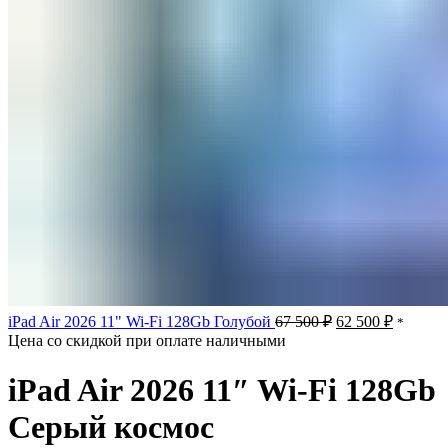
Первоначальная
Текуща
iPad Air 2026 11" Wi-Fi 128Gb Голубой
67 500
₽
62 500
₽
*
цена
цена:
Цена со скидкой при оплате наличными
составляла
62
67
500 ₽.
iPad Air 2026 11″ Wi-Fi 128Gb
500 ₽.
Серый космос