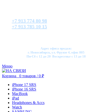
+7 913 774 80 98
+7 913 785 10 15
Адрес офиса продаж:
г. Новосибирск, ул. Фрунзе 4, офис 805
Пн-Сб с 12 до 20 Воскресенье с 13 до 18
Меню
Корзина
0
товаров
/
0
₽
iPhone 17 SRS
iPhone 16 SRS
MacBook
iPad
Headphones & Accs
Watch
SAMSUNG