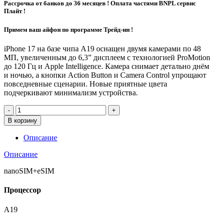
Рассрочка от банков до 36 месяцев ! Оплата частями BNPL сервис
Плайт !
Примем ваш айфон по программе Трейд-ин !
iPhone 17 на базе чипа A19 оснащен двумя камерами по 48
МП, увеличенным до 6,3” дисплеем с технологией ProMotion
до 120 Гц и Apple Intelligence. Камера снимает детально днём
и ночью, а кнопки Action Button и Camera Control упрощают
повседневные сценарии. Новые приятные цвета
подчеркивают минимализм устройства.
Количество
товара
В корзину
iPhone
17
Описание
512Gb
Лаванда
Описание
nanoSIM+eSIM
Процессор
A19