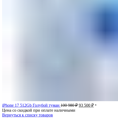
Первоначальная
Текущая
iPhone 17 512Gb Голубой туман
100 980
₽
93 500
₽
*
цена
цена:
Цена со скидкой при оплате наличными
составляла
93
Вернуться к списку товаров