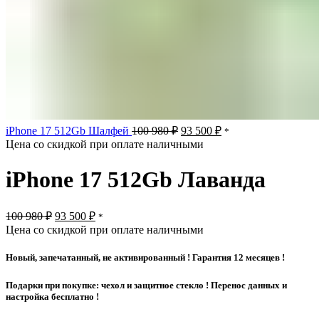
Первоначальная
Текущая
iPhone 17 512Gb Шалфей
100 980
₽
93 500
₽
*
цена
цена:
Цена со скидкой при оплате наличными
составляла
93
100
500 ₽.
iPhone 17 512Gb Лаванда
980 ₽.
Первоначальная
Текущая
100 980
₽
93 500
₽
*
цена
цена:
Цена со скидкой при оплате наличными
составляла
93
100
500 ₽.
Новый, запечатанный, не активированный ! Гарантия 12 месяцев !
980 ₽.
Подарки при покупке: чехол и защитное стекло ! Перенос данных и
настройка бесплатно !