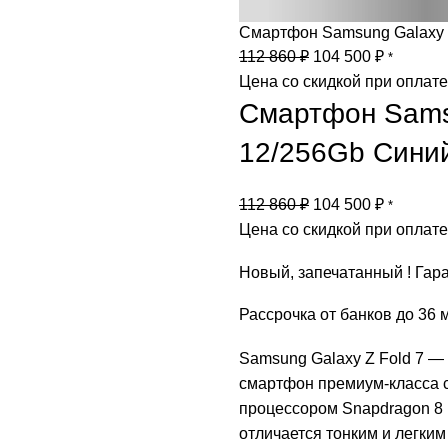
Смартфон Samsung Galaxy 
Первоначальная
Текущая
112 860
₽
104 500
₽
*
цена
цена:
Цена со скидкой при оплат
составляла
104
Смартфон Samsu
112
500 ₽.
12/256Gb Сини
860 ₽.
Первоначальная
Текущая
112 860
₽
104 500
₽
*
цена
цена:
Цена со скидкой при оплат
составляла
104
Новый, запечатанный ! Гара
112
500 ₽.
860 ₽.
Рассрочка от банков до 36 
Samsung Galaxy Z Fold 7 —
смартфон премиум-класса
процессором Snapdragon 8 E
отличается тонким и легки