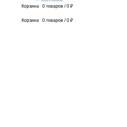
Корзина
0
товаров
/
0
₽
IPHONE 17 SRS
IPHONE 16 SRS
MACBOOK
IPAD
Корзина
0
товаров
/
0
₽