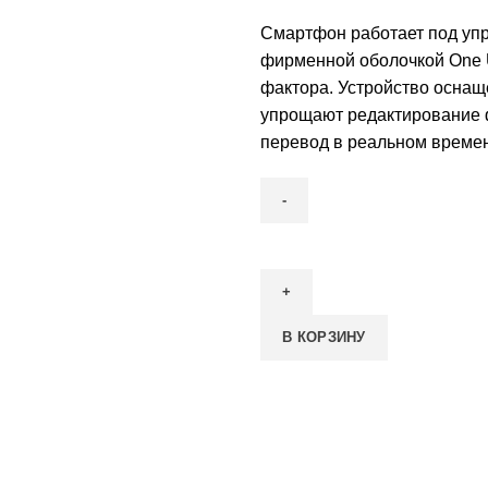
Смартфон работает под упр
фирменной оболочкой One U
фактора. Устройство оснащ
упрощают редактирование 
перевод в реальном време
Количество
товара
Смартфон
Samsung
В КОРЗИНУ
Galaxy
Z
Fold
7
12/256Gb
Синий