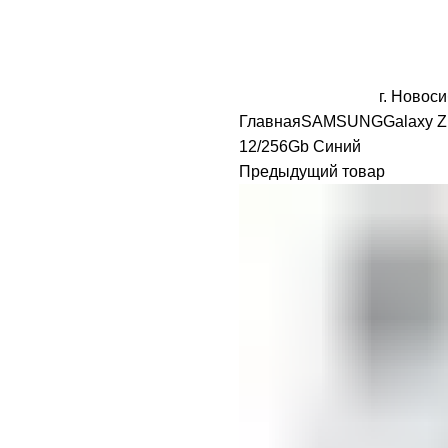
HEADPHONES & ACCS
WATCH
SAMSUNG
HONOR
PLAYSTA
г. Новоси
Главная
SAMSUNG
Galaxy Z
12/256Gb Синий
Предыдущий товар