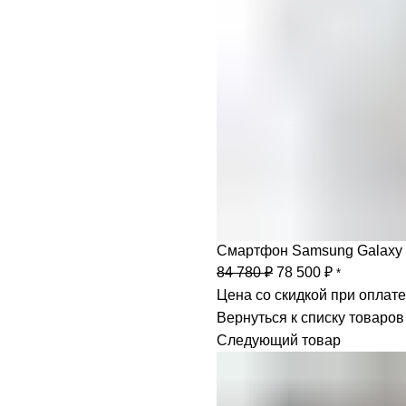
Смартфон Samsung Galaxy S
Первоначальная
Текущая
84 780
₽
78 500
₽
*
цена
цена:
Цена со скидкой при оплат
составляла
78
Вернуться к списку товаров
84
500 ₽.
Следующий товар
780 ₽.