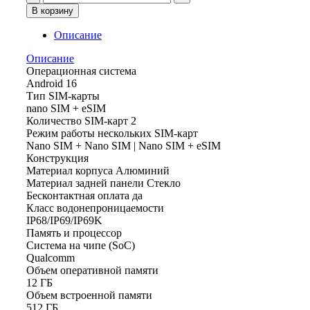
товара
В корзину
Смартфон
HONOR
Описание
600
Pro
Описание
12/512Gb
Операционная система
Чёрный
Android 16
Global
Тип SIM-карты
nano SIM + eSIM
Количество SIM-карт 2
Режим работы нескольких SIM-карт
Nano SIM + Nano SIM | Nano SIM + eSIM
Конструкция
Материал корпуса Алюминий
Материал задней панели Стекло
Бесконтактная оплата да
Класс водонепроницаемости
IP68/IP69/IP69K
Память и процессор
Система на чипе (SoC)
Qualcomm
Объем оперативной памяти
12 ГБ
Объем встроенной памяти
512 ГБ