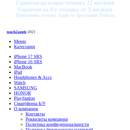
Гарантия на новую технику 12 месяцев
Гарантия на б/у технику от 3 месяцев
Принимаем технику Apple по программе Trade-in
touch2apple
2021
Меню
Категории
iPhone 17 SRS
iPhone 16 SRS
MacBook
iPad
Headphones & Accs
Watch
SAMSUNG
HONOR
PlayStation
Смартфоны Б/У
О компании
Контакты
Реквизиты компании
Политика конфиденциальности
Политика безопасности платежей