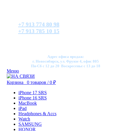
+7 913 774 80 98
+7 913 785 10 15
Адрес офиса продаж:
г. Новосибирск, ул. Фрунзе 4, офис 805
Пн-Сб с 12 до 20 Воскресенье с 13 до 18
Меню
Корзина
0
товаров
/
0
₽
iPhone 17 SRS
iPhone 16 SRS
MacBook
iPad
Headphones & Accs
Watch
SAMSUNG
HONOR