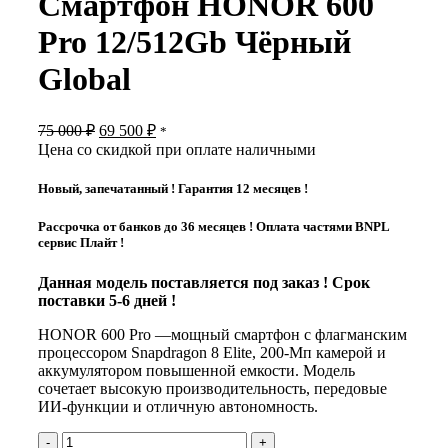
Смартфон HONOR 600
000 ₽.
Pro 12/512Gb Чёрный
Global
Первоначальная
Текущая
75 000
₽
69 500
₽
*
цена
цена:
Цена со скидкой при оплате наличными
составляла
69
75
500 ₽.
Новый, запечатанный ! Гарантия 12 месяцев !
000 ₽.
Рассрочка от банков до 36 месяцев ! Оплата частями BNPL
сервис Плайт !
Данная модель поставляется под заказ ! Срок
поставки 5-6 дней !
HONOR 600 Pro —мощный смартфон с флагманским
процессором Snapdragon 8 Elite, 200-Мп камерой и
аккумулятором повышенной емкости. Модель
сочетает высокую производительность, передовые
ИИ-функции и отличную автономность.
Количество