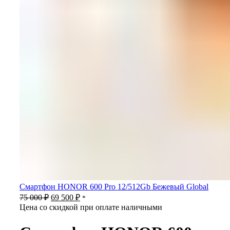
Смартфон HONOR 600 Pro 12/512Gb Бежевый Global
Первоначальная
Текущая
75 000
₽
69 500
₽
*
цена
цена:
Цена со скидкой при оплате наличными
составляла
69
75
500 ₽.