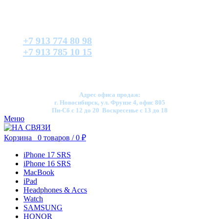
+7 913 774 80 98
+7 913 785 10 15
Адрес офиса продаж:
г. Новосибирск, ул. Фрунзе 4, офис 805
Пн-Сб с 12 до 20 Воскресенье с 13 до 18
Меню
Корзина
0
товаров
/
0
₽
iPhone 17 SRS
iPhone 16 SRS
MacBook
iPad
Headphones & Accs
Watch
SAMSUNG
HONOR